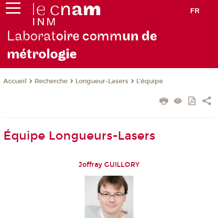
FR
Laborat
oire comm
un de
métrolo
gie
Recherche
Longueur-Lasers
L'équipe
Accueil
Équipe Longueurs-Lasers
Joffray GUILLORY