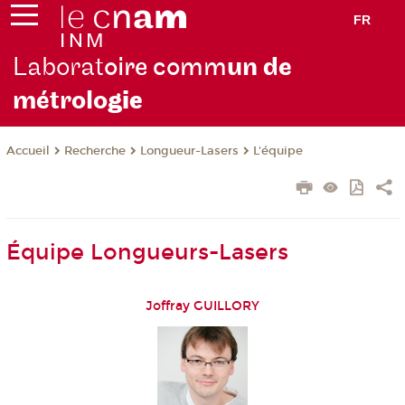
FR
Laborat
oire comm
un de
métrolo
gie
Recherche
Longueur-Lasers
L'équipe
Accueil
Équipe Longueurs-Lasers
Joffray GUILLORY