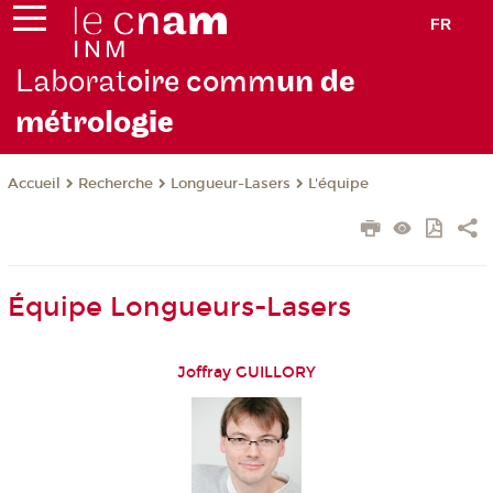
FR
Laborat
oire comm
un de
métrolo
gie
Recherche
Longueur-Lasers
L'équipe
Accueil
Équipe Longueurs-Lasers
Joffray GUILLORY