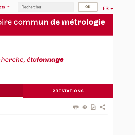
cts
FR
oire comm
un de métrolo
gie
ch
erche, éta
lonna
ge
PRESTATIONS