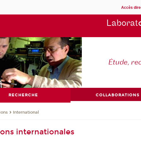
Accès dire
Laborat
Étude, re
RECHERCHE
COLLABORATIONS
ions
International
ions internationales