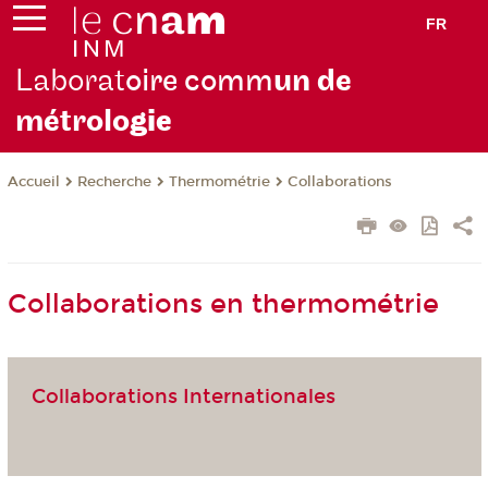
FR
Laborat
oire comm
un de
métrolo
gie
Recherche
Thermométrie
Collaborations
Accueil
Collaborations en thermométrie
Collaborations Internationales