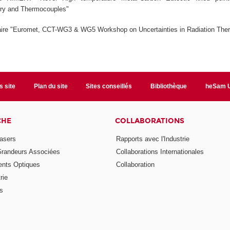
ry and Thermocouples"
aire "Euromet, CCT-WG3 & WG5 Workshop on Uncertainties in Radiation The
s site
Plan du site
Sites conseillés
Bibliothèque
heSam U
CHE
COLLABORATIONS
asers
Rapports avec l'Industrie
Grandeurs Associées
Collaborations Internationales
nts Optiques
Collaboration
rie
ns