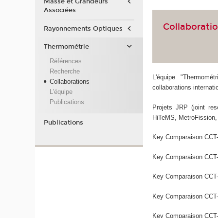
Masse et Grandeurs
Associées
Collaboratio
Rayonnements Optiques
Thermométrie
Références
Recherche
L'équipe "Thermomét
Collaborations
collaborations internat
L'équipe
Publications
Projets JRP (joint r
HiTeMS, MetroFission, 
Publications
Key Comparaison CCT-K
Key Comparaison CCT-K3
Key Comparaison CCT-K4
Key Comparaison CCT-K5
Key Comparaison CCT-K7