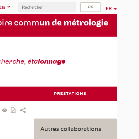
cts
FR
oire comm
un de métrolo
gie
ch
erche, éta
lonna
ge
PRESTATIONS
Autres collaborations