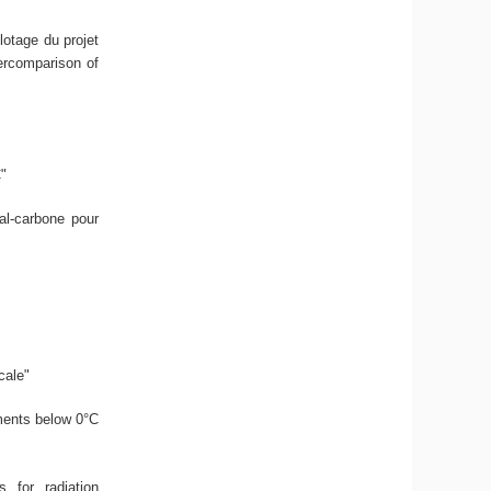
lotage du projet
ercomparison of
C"
al-carbone pour
cale"
ments below 0°C
 for radiation