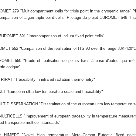
OMET 279 "Multicompartment cells for triple point in the cryogenic range" Pi
parison of argon triple point cells" Pilotage du projet EUROMET 549 "Int
t EUROMET 391 "Intercomparison of indium fixed point cells"
OMET 552 "Comparison of the realization of ITS 90 over the range 83K-420°
ROMET 550 "Etude et realisation de points fixes à base d'eutectique mét
rie optique"
 TRIRAT "Traceability in infrared radiation thermometry"
 ULT "European ultra low temperature scale and traceability"
t ULT DISSEMINATION "Dissemination of the european ultra low temperature s
t MULTICELLS "Improvement of european traceability in temperature measure
ed transporble multicell standards"
jet HIMERT "Novel High temperature Metal-Carbon Eutectic fixed points