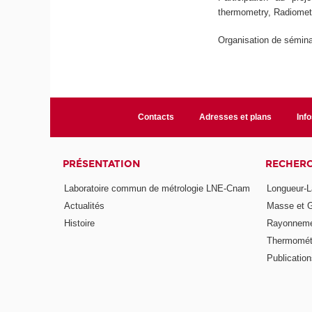
thermometry, Radiomet
Organisation de sémin
Contacts
Adresses et plans
Info
PRÉSENTATION
RECHER
Laboratoire commun de métrologie LNE-Cnam
Longueur-L
Actualités
Masse et 
Histoire
Rayonneme
Thermomét
Publicatio