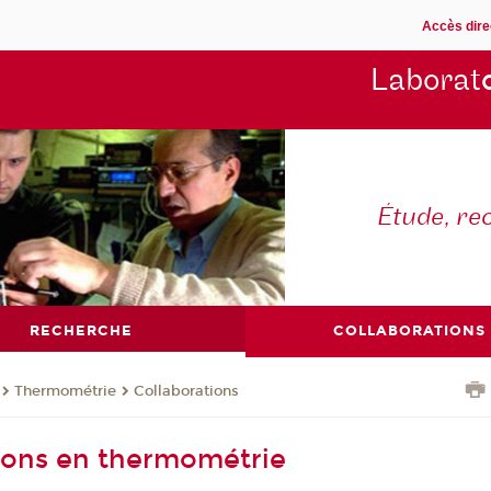
Accès dire
Laborat
Étude, re
RECHERCHE
COLLABORATIONS
Thermométrie
Collaborations
ions en thermométrie