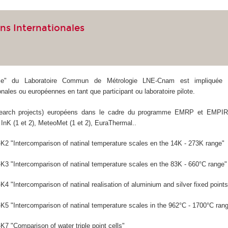
ns Internationales
rie" du Laboratoire Commun de Métrologie LNE-Cnam est impliquée 
ionales ou européennes en tant que participant ou laboratoire pilote.
esearch projects) européens dans le cadre du programme EMRP et EMPIR
InK (1 et 2), MeteoMet (1 et 2), EuraThermal..
2 "Intercomparison of natinal temperature scales en the 14K - 273K range"
 "Intercomparison of natinal temperature scales en the 83K - 660°C range"
 "Intercomparison of natinal realisation of aluminium and silver fixed points
 "Intercomparison of natinal temperature scales in the 962°C - 1700°C ran
 "Comparison of water triple point cells"