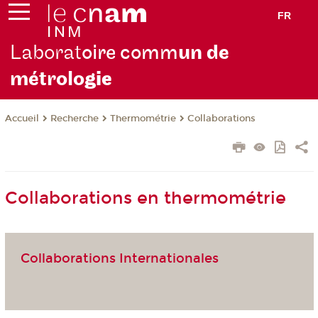
FR
Laborat
oire comm
un de
métrolo
gie
Recherche
Thermométrie
Collaborations
Accueil
Collaborations en thermométrie
Collaborations Internationales