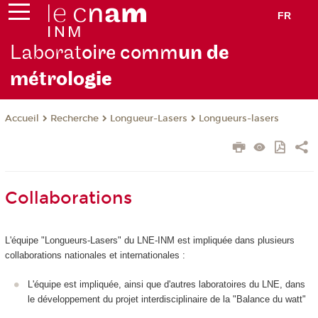
FR
Laborat
oire comm
un de
métrolo
gie
Recherche
Longueur-Lasers
Longueurs-lasers
Accueil
Collaborations
L'équipe "Longueurs-Lasers" du LNE-INM est impliquée dans plusieurs
collaborations nationales et internationales :
L'équipe est impliquée, ainsi que d'autres laboratoires du LNE, dans
le développement du projet interdisciplinaire de la "Balance du watt"