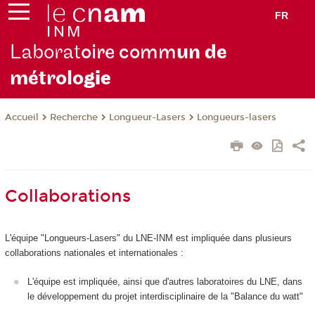
FR
Laborat
oire comm
un de
métrolo
gie
Recherche
Longueur-Lasers
Longueurs-lasers
Accueil
Collaborations
L'équipe "Longueurs-Lasers" du LNE-INM est impliquée dans plusieurs
collaborations nationales et internationales :
L'équipe est impliquée, ainsi que d'autres laboratoires du LNE, dans
le développement du projet interdisciplinaire de la "Balance du watt"