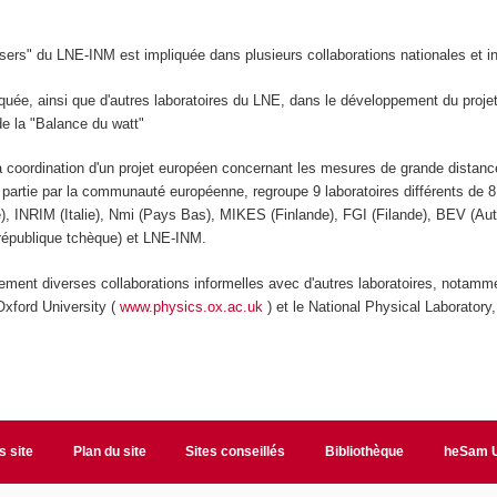
ers" du LNE-INM est impliquée dans plusieurs collaborations nationales et in
iquée, ainsi que d'autres laboratoires du LNE, dans le développement du proje
 de la "Balance du watt"
a coordination d'un projet européen concernant les mesures de grande distance
n partie par la communauté européenne, regroupe 9 laboratoires différents de 8
, INRIM (Italie), Nmi (Pays Bas), MIKES (Finlande), FGI (Filande), BEV (Au
république tchèque) et LNE-INM.
lement diverses collaborations informelles avec d'autres laboratoires, notamm
Oxford University (
www.physics.ox.ac.uk
) et le National Physical Laboratory
s site
Plan du site
Sites conseillés
Bibliothèque
heSam U