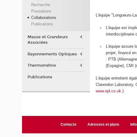
Recherche
Prestations
L'équipe "Longueurs-Las
Collaborations
Publications
L'équipe est impl
interdisciplinaire
Masse et Grandeurs
Associées
L'équipe assure l
projet, financé e
Rayonnements Optiques
: PTB (Allemagne)
Thermométrie
(Espagne), CMI (
Publications
L'équipe entretient éga
Clarendon Laboratory, 
www.npl.co.uk
).
Contacts
Adresses et plans
Info