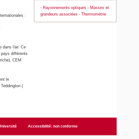
-
Rayonnements optiques
-
Masses et
grandeurs associées
-
Thermométrie
ternationales :
t
 dans l'air. Ce
 pays différents
triche), CEM
ent le
, Teddington (
niversité
Accessibilité: non conforme