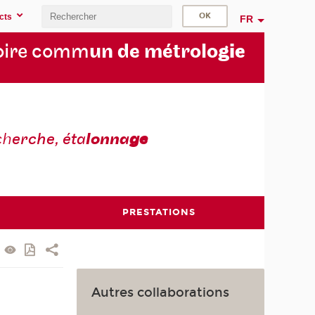
cts
FR
oire comm
un de métrolo
gie
ch
erche, éta
lonna
ge
PRESTATIONS
Autres collaborations