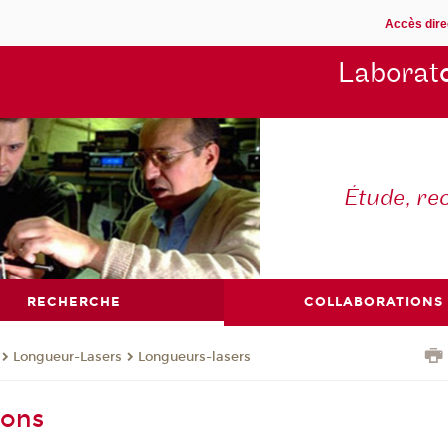
Accès dire
Laborat
Étude, re
RECHERCHE
COLLABORATIONS
Longueur-Lasers
Longueurs-lasers
ions