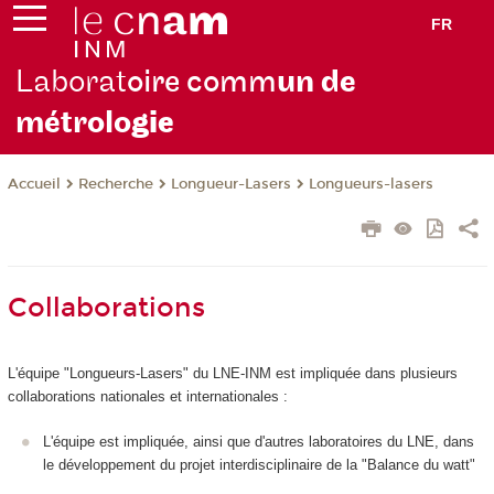
FR
Laborat
oire comm
un de
métrolo
gie
Recherche
Longueur-Lasers
Longueurs-lasers
Accueil
Collaborations
L'équipe "Longueurs-Lasers" du LNE-INM est impliquée dans plusieurs
collaborations nationales et internationales :
L'équipe est impliquée, ainsi que d'autres laboratoires du LNE, dans
le développement du projet interdisciplinaire de la "Balance du watt"