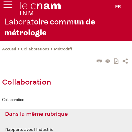
FR
Laborat
oire comm
un de
métrolo
gie
Collaborations
Métrodiff
Accueil
Collaboration
Collaboration
Dans la même rubrique
Rapports avec l'Industrie