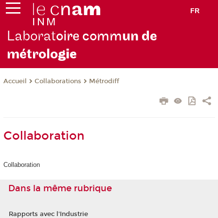
FR
Laborat
oire comm
un de
métrolo
gie
Collaborations
Métrodiff
Accueil
Collaboration
Collaboration
Dans la même rubrique
Rapports avec l'Industrie