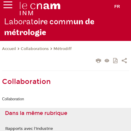
FR
Laborat
oire comm
un de
métrolo
gie
Collaborations
Métrodiff
Accueil
Collaboration
Collaboration
Dans la même rubrique
Rapports avec l'Industrie