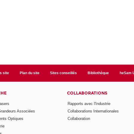
s site
Plan du site
Sites conseillés
Bibliothèque
heSam U
CHE
COLLABORATIONS
asers
Rapports avec l'Industrie
Grandeurs Associées
Collaborations Internationales
nts Optiques
Collaboration
rie
ns