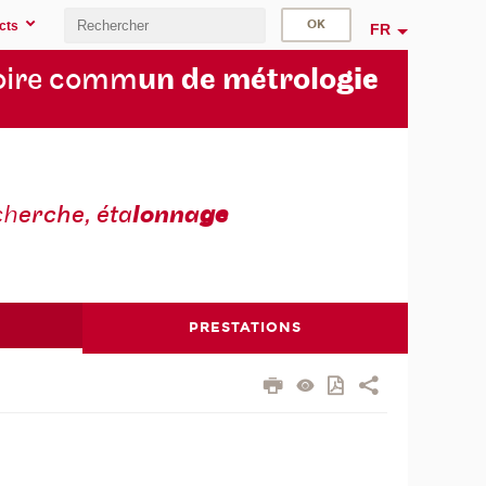
cts
FR
oire comm
un de métrolo
gie
ch
erche, éta
lonna
ge
PRESTATIONS