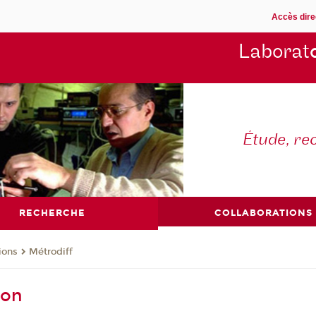
Accès dire
Laborat
Étude, re
RECHERCHE
COLLABORATIONS
ions
Métrodiff
ion