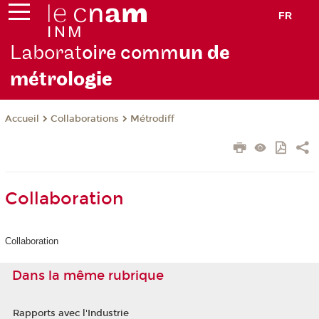
FR
Laborat
oire comm
un de
métrolo
gie
Collaborations
Métrodiff
Accueil
Collaboration
Collaboration
Dans la même rubrique
Rapports avec l'Industrie