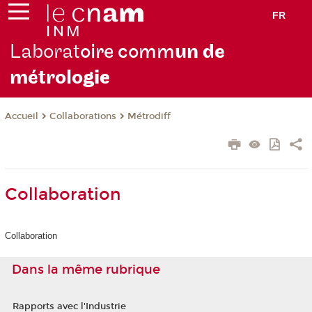
FR
Laborat
oire comm
un de
métrolo
gie
Collaborations
Métrodiff
Accueil
Collaboration
Collaboration
Dans la même rubrique
Rapports avec l'Industrie