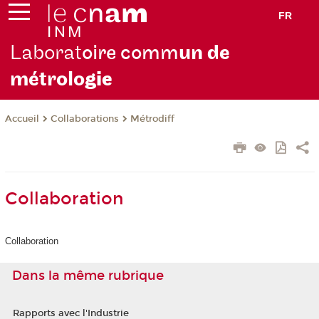
FR
Laborat
oire comm
un de
métrolo
gie
Collaborations
Métrodiff
Accueil
Collaboration
Collaboration
Dans la même rubrique
Rapports avec l'Industrie