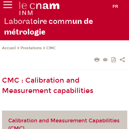
FR
Laborat
oire comm
un de
métrolo
gie
Prestations
CMC
Accueil
CMC : Calibration and
Measurement capabilities
Calibration and Measurement Capabilities
(CMC)