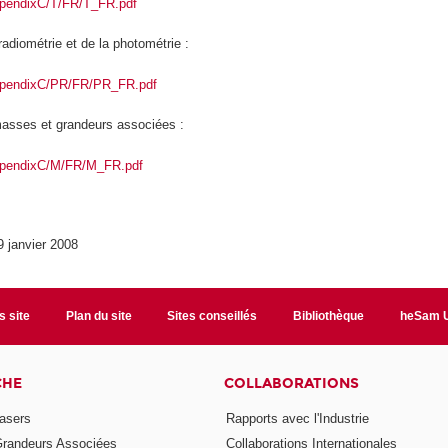
appendixC/T/FR/T_FR.pdf
adiométrie et de la photométrie :
appendixC/PR/FR/PR_FR.pdf
asses et grandeurs associées :
appendixC/M/FR/M_FR.pdf
9 janvier 2008
s site
Plan du site
Sites conseillés
Bibliothèque
heSam U
CHE
COLLABORATIONS
asers
Rapports avec l'Industrie
Grandeurs Associées
Collaborations Internationales