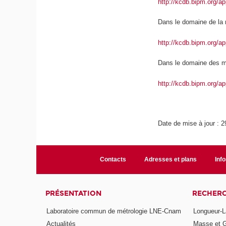
http://kcdb.bipm.org/
Dans le domaine de la r
http://kcdb.bipm.org/
Dans le domaine des m
http://kcdb.bipm.org/
Date de mise à jour : 2
Contacts
Adresses et plans
Info
PRÉSENTATION
RECHER
Laboratoire commun de métrologie LNE-Cnam
Longueur-L
Actualités
Masse et 