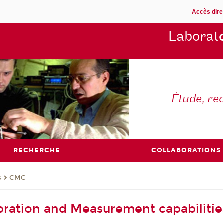
Accès dire
Laborat
Étude, re
RECHERCHE
COLLABORATIONS
s
CMC
bration and Measurement capabilitie