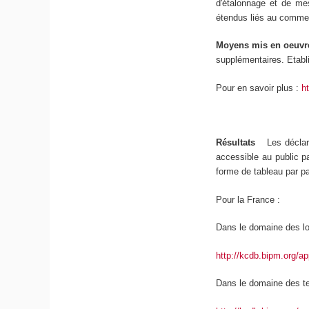
d'étalonnage et de me
étendus liés au commer
Moyens mis en oeuv
supplémentaires. Etabl
Pour en savoir plus :
h
Résultats
Les déclar
accessible au public p
forme de tableau par p
Pour la France :
Dans le domaine des l
http://kcdb.bipm.org/
Dans le domaine des t