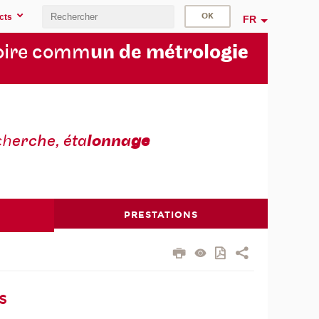
cts
FR
oire comm
un de métrolo
gie
ch
erche, éta
lonna
ge
PRESTATIONS
s