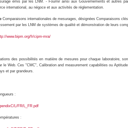
surage émis par les LNM. - Fournir ainsi aux Gouvernements et autres par
ce international, au négoce et aux activités de réglementation.
re
Comparaisons internationales de mesurages, désignées Comparaisons clés
issement par les LNM de systèmes de qualité et démonstration de leurs com
ttp://www.bipm.org/fr/cipm-mra/
ations des possibilités en matière de mesures pour chaque laboratoire, s
ar le Web. Ces "CMC", Calibration and measurement capabilities ou Aptitude
ays et par grandeurs.
ongueurs :
appendixC/L/FR/L_FR.pdf
empératures :