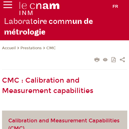
FR
Laborat
oire comm
un de
métrolo
gie
Prestations
CMC
Accueil
CMC : Calibration and
Measurement capabilities
Calibration and Measurement Capabilities
(CMC)