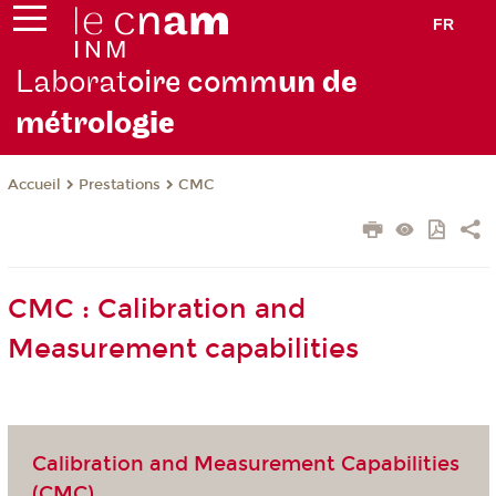
FR
Laborat
oire comm
un de
métrolo
gie
Prestations
CMC
Accueil
CMC : Calibration and
Measurement capabilities
Calibration and Measurement Capabilities
(CMC)