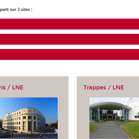
rti sur 3 sites :
ris / LNE
Trappes / LNE