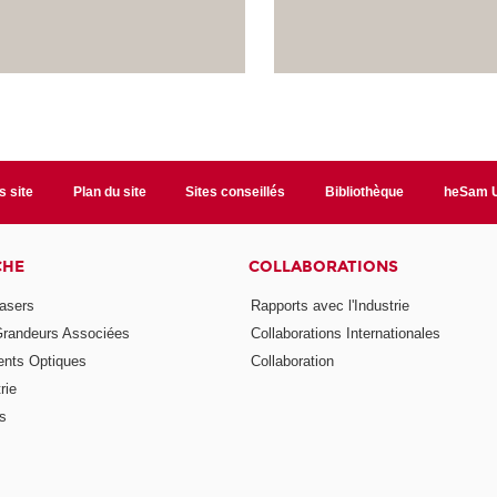
s site
Plan du site
Sites conseillés
Bibliothèque
heSam U
CHE
COLLABORATIONS
asers
Rapports avec l'Industrie
Grandeurs Associées
Collaborations Internationales
nts Optiques
Collaboration
rie
ns