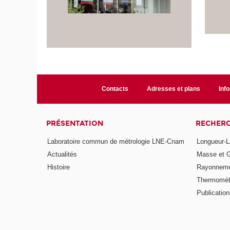
Contacts
Adresses et plans
Info
PRÉSENTATION
RECHER
Laboratoire commun de métrologie LNE-Cnam
Longueur-L
Actualités
Masse et 
Histoire
Rayonneme
Thermomét
Publicatio