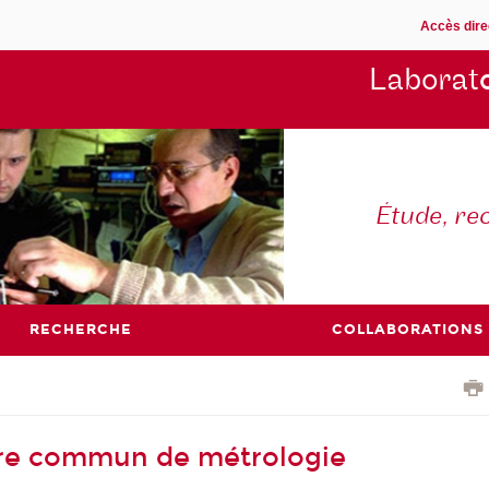
Accès dire
Laborat
Étude, re
RECHERCHE
COLLABORATIONS
oire commun de métrologie