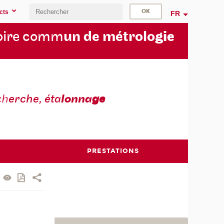
cts
FR
oire comm
un de métrolo
gie
ch
erche, éta
lonna
ge
PRESTATIONS