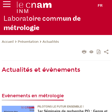
FR
Laborat
oire comm
un de
métrolo
gie
Présentation
Actualités
Accueil
Actualités et évènements
Evènements en métrologie
PILOTONS LE FUTUR ENSEMBLE !
1er Séminaire de recherche PO : Genre et