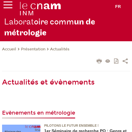
FR
Laborat
oire comm
un de
métrolo
gie
Présentation
Actualités
Accueil
Actualités et évènements
Evènements en métrologie
PILOTONS LE FUTUR ENSEMBLE !
1er Séminaire de recherche PO : Genre et