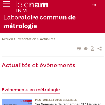
FR
Laborat
oire comm
un de
métrolo
gie
Présentation
Actualités
Accueil
Actualités et évènements
Evènements en métrologie
PILOTONS LE FUTUR ENSEMBLE !
1er Séminaire de recherche PO : Genre et